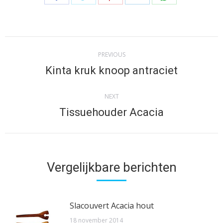
on
on
on
on
on
Facebook
Twitter
Pinterest
LinkedIn
WhatsApp
Post
PREVIOUS
navigation
Kinta kruk knoop antraciet
Previous
post:
NEXT
Tissuehouder Acacia
Next
post:
Vergelijkbare berichten
Slacouvert Acacia hout
18 november 2014