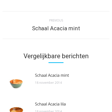
Facebook
Twitter
Pinterest
LinkedIn
WhatsApp
Post
PREVIOUS
navigation
Schaal Acacia mint
Previous
post:
Vergelijkbare berichten
Schaal Acacia mint
18 november 2014
Schaal Acacia lila
18 november 2014