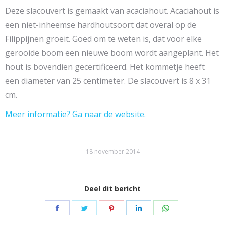
Deze slacouvert is gemaakt van acaciahout. Acaciahout is
een niet-inheemse hardhoutsoort dat overal op de
Filippijnen groeit. Goed om te weten is, dat voor elke
gerooide boom een nieuwe boom wordt aangeplant. Het
hout is bovendien gecertificeerd. Het kommetje heeft
een diameter van 25 centimeter. De slacouvert is 8 x 31
cm.
Meer informatie? Ga naar de website.
18 november 2014
Deel dit bericht
Share
Share
Share
Share
Share
on
on
on
on
on