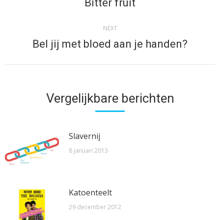
navigation
Bitter fruit
Previous
post:
NEXT
Bel jij met bloed aan je handen?
Next
post:
Vergelijkbare berichten
Slavernij
8 januari 2013
Katoenteelt
29 december 2012