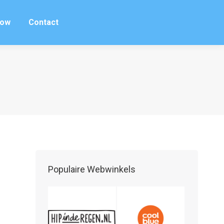
row
Contact
row
Contact
Populaire Webwinkels