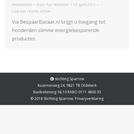
Webwinkels
Door
Fair Winkelen
15 april 2012
Laat een reactie achter
Via BespaarBazaar.nl krijgt u toegang tot
honderden slimme energiebesparende
producten.
stichting Sparrow
Kuzemerweg 24, 9821 TB Oldekerk
Bankrekening: NL10 RABO 0111 4800 35
© 2018 Stichting Sparrow,
Privacyverklaring