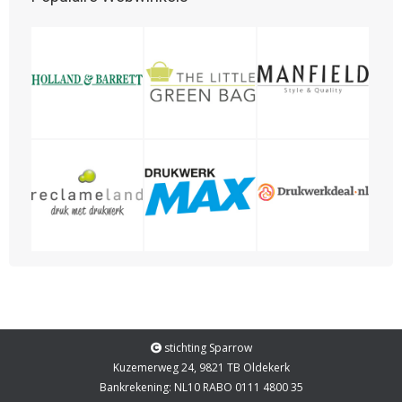
stichting Sparrow
Kuzemerweg 24, 9821 TB Oldekerk
Bankrekening: NL10 RABO 0111 4800 35