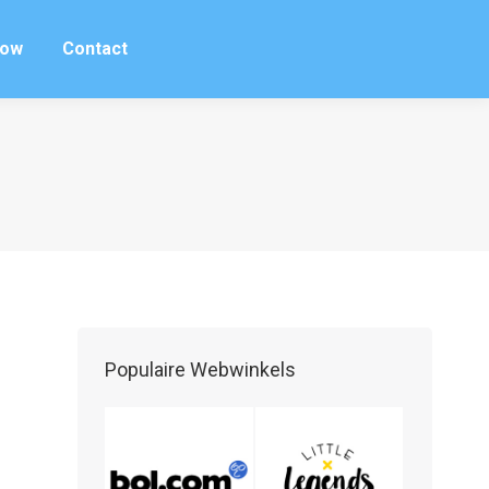
row
Contact
row
Contact
Populaire Webwinkels