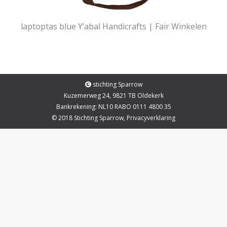
laptoptas blue Y’abal Handicrafts | Fair Winkelen
stichting Sparrow
Kuzemerweg 24, 9821 TB Oldekerk
Bankrekening: NL10 RABO 0111 4800 35
© 2018 Stichting Sparrow,
Privacyverklaring