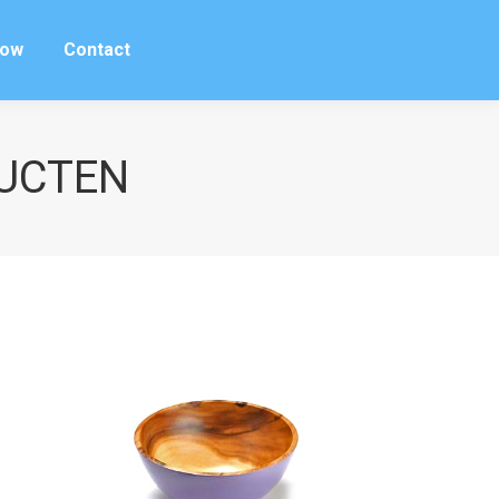
row
Contact
row
Contact
UCTEN