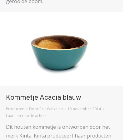
gerooide boom…
Kommetje Acacia blauw
Producten
Door
Fair Winkelen
18 november 2014
Laat een reactie achter
Dit houten kommetje is ontworpen door het
merk Kinta. Kinta produceert haar producten