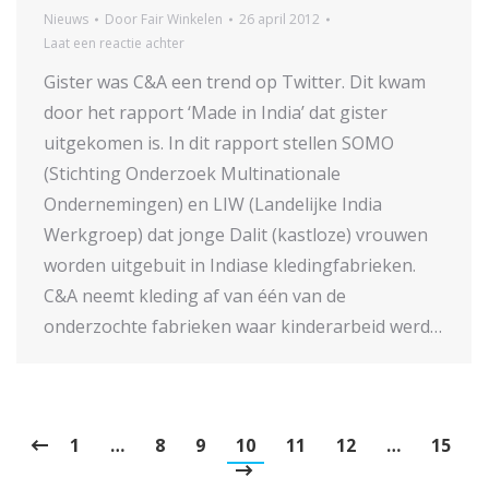
Nieuws
Door
Fair Winkelen
26 april 2012
Laat een reactie achter
Gister was C&A een trend op Twitter. Dit kwam
door het rapport ‘Made in India’ dat gister
uitgekomen is. In dit rapport stellen SOMO
(Stichting Onderzoek Multinationale
Ondernemingen) en LIW (Landelijke India
Werkgroep) dat jonge Dalit (kastloze) vrouwen
worden uitgebuit in Indiase kledingfabrieken.
C&A neemt kleding af van één van de
onderzochte fabrieken waar kinderarbeid werd…
1
…
8
9
10
11
12
…
15