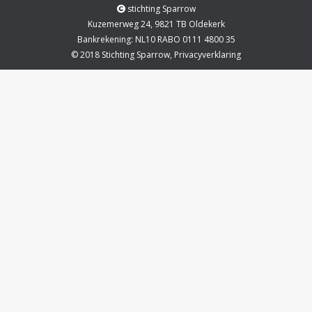
stichting Sparrow
Kuzemerweg 24, 9821 TB Oldekerk
Bankrekening: NL10 RABO 0111 4800 35
© 2018 Stichting Sparrow,
Privacyverklaring